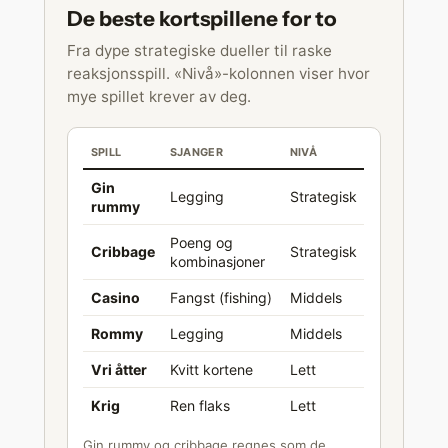
De beste kortspillene for to
Fra dype strategiske dueller til raske
reaksjonsspill. «Nivå»-kolonnen viser hvor
mye spillet krever av deg.
SPILL
SJANGER
NIVÅ
Gin
Legging
Strategisk
rummy
Poeng og
Cribbage
Strategisk
kombinasjoner
Casino
Fangst (fishing)
Middels
Rommy
Legging
Middels
Vri åtter
Kvitt kortene
Lett
Krig
Ren flaks
Lett
Gin rummy og cribbage regnes som de