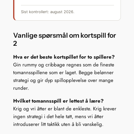
Sist kontrollert: august 2026.
Vanlige spørsmål om kortspill for
2
Hva er det beste kortspillet for to spillere?
Gin rummy og cribbage regnes som de fineste
tomannsspillene som er laget. Begge belønner
strategi og gir dyp spillopplevelse over mange
runder.
Hvilket tomannsspill er lettest å lære?
Krig og vri åtter er blant de enkleste. Krig krever
ingen strategi i det hele tatt, mens vri åtter
introduserer litt taktikk uten å bli vanskelig.