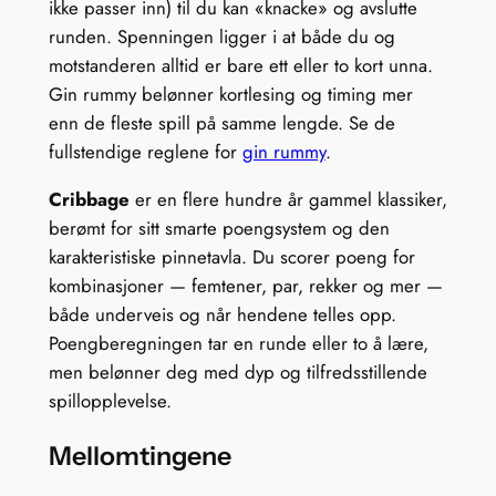
ikke passer inn) til du kan «knacke» og avslutte
runden. Spenningen ligger i at både du og
motstanderen alltid er bare ett eller to kort unna.
Gin rummy belønner kortlesing og timing mer
enn de fleste spill på samme lengde. Se de
fullstendige reglene for
gin rummy
.
Cribbage
er en flere hundre år gammel klassiker,
berømt for sitt smarte poengsystem og den
karakteristiske pinnetavla. Du scorer poeng for
kombinasjoner — femtener, par, rekker og mer —
både underveis og når hendene telles opp.
Poengberegningen tar en runde eller to å lære,
men belønner deg med dyp og tilfredsstillende
spillopplevelse.
Mellomtingene