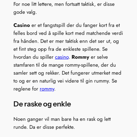
For noe litt lettere, men fortsatt taktisk, er disse
gode valg.
Casino
er et fangstspill der du fanger kort fra et
felles bord ved å spille kort med matchende verdi
fra hånden. Det er mer taktisk enn det ser ut, og
et fint steg opp fra de enkleste spillene. Se
hvordan du spiller
casino
.
Rommy
er selve
stamfaren til de mange rommy-spillene, der du
samler sett og rekker. Det fungerer utmerket med
to og er en naturlig vei videre til gin rummy. Se
reglene for
rommy
.
De raske og enkle
Noen ganger vil man bare ha en rask og lett
runde. Da er disse perfekte.