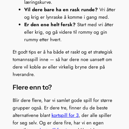
læringskurve.
Vil dere bare ha en rask runde?
Vri åtter
og krig er lynraske å komme i gang med.
Er den ene helt fersk?
Start med vri åtter
eller krig, og gå videre til rommy og gin
rummy etter hvert.
Et godt tips er å ha både et raskt og et strategisk
tomannsspill inne — så har dere noe uansett om
dere vil koble av eller virkelig bryne dere på
hverandre.
Flere enn to?
Blir dere flere, har vi samlet gode spill for større
grupper også. Er dere tre, finner du de beste
alternativene blant
kortspill for 3
, der alle spiller
for seg selv. Og er dere fire, har vi en egen