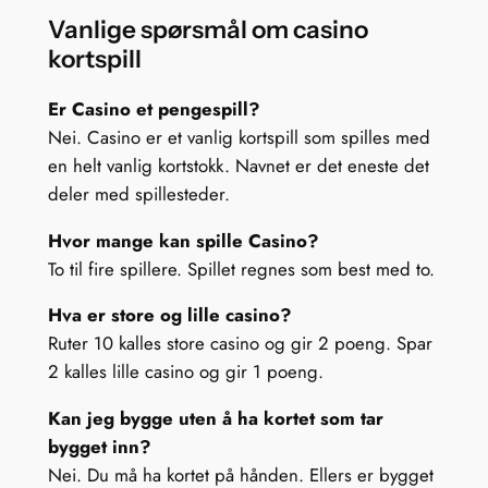
Vanlige spørsmål om casino
kortspill
Er Casino et pengespill?
Nei. Casino er et vanlig kortspill som spilles med
en helt vanlig kortstokk. Navnet er det eneste det
deler med spillesteder.
Hvor mange kan spille Casino?
To til fire spillere. Spillet regnes som best med to.
Hva er store og lille casino?
Ruter 10 kalles store casino og gir 2 poeng. Spar
2 kalles lille casino og gir 1 poeng.
Kan jeg bygge uten å ha kortet som tar
bygget inn?
Nei. Du må ha kortet på hånden. Ellers er bygget