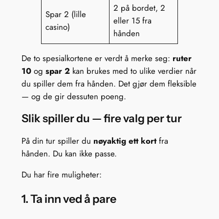
2 på bordet, 2
Spar 2 (lille
eller 15 fra
casino)
hånden
De to spesialkortene er verdt å merke seg:
ruter
10
og
spar 2
kan brukes med to ulike verdier når
du spiller dem fra hånden. Det gjør dem fleksible
— og de gir dessuten poeng.
Slik spiller du — fire valg per tur
På din tur spiller du
nøyaktig ett kort
fra
hånden. Du kan ikke passe.
Du har fire muligheter:
1. Ta inn ved å pare