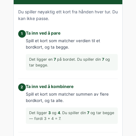
Du spiller nøyaktig ett kort fra hånden hver tur. Du
kan ikke passe.
Ta inn ved å pare
1
Spill et kort som matcher verdien til et
bordkort, og ta begge.
Det ligger en
7
på bordet. Du spiller din
7
og
tar begge.
Ta inn ved å kombinere
2
Spill et kort som matcher summen av flere
bordkort, og ta alle.
Det ligger
3
og
4
. Du spiller din
7
og tar begge
— fordi 3 + 4 = 7.