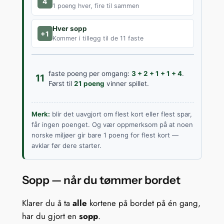
4
1 poeng hver, fire til sammen
Hver sopp
+1
Kommer i tillegg til de 11 faste
faste poeng per omgang:
3 + 2 + 1 + 1 + 4
.
11
Først til
21 poeng
vinner spillet.
Merk:
blir det uavgjort om flest kort eller flest spar,
får ingen poenget. Og vær oppmerksom på at noen
norske miljøer gir bare 1 poeng for flest kort —
avklar før dere starter.
Sopp — når du tømmer bordet
Klarer du å ta
alle
kortene på bordet på én gang,
har du gjort en
sopp
.