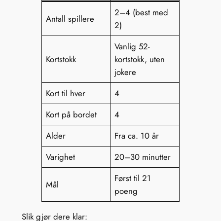
2–4 (best med
Antall spillere
2)
Vanlig 52-
Kortstokk
kortstokk, uten
jokere
Kort til hver
4
Kort på bordet
4
Alder
Fra ca. 10 år
Varighet
20–30 minutter
Først til 21
Mål
poeng
Slik gjør dere klar: