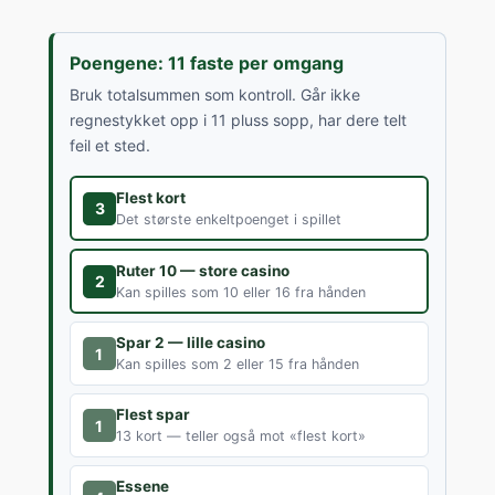
Poengene: 11 faste per omgang
Bruk totalsummen som kontroll. Går ikke
regnestykket opp i 11 pluss sopp, har dere telt
feil et sted.
Flest kort
3
Det største enkeltpoenget i spillet
Ruter 10 — store casino
2
Kan spilles som 10 eller 16 fra hånden
Spar 2 — lille casino
1
Kan spilles som 2 eller 15 fra hånden
Flest spar
1
13 kort — teller også mot «flest kort»
Essene