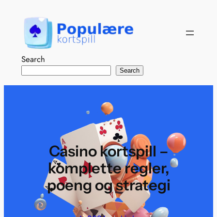
Hopp
til
innhold
Search
Search
Casino kortspill –
komplette regler,
poeng og strategi