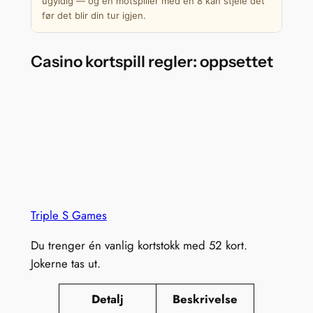
ugyldig — og en motspiller med en 8 kan stjele det
før det blir din tur igjen.
Casino kortspill regler: oppsettet
Triple S Games
Du trenger én vanlig kortstokk med 52 kort.
Jokerne tas ut.
Detalj
Beskrivelse