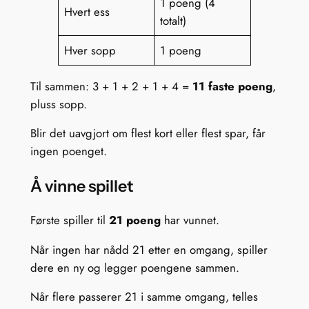
1 poeng (4
Hvert ess
totalt)
Hver sopp
1 poeng
Til sammen: 3 + 1 + 2 + 1 + 4 =
11 faste poeng
,
pluss sopp.
Blir det uavgjort om flest kort eller flest spar, får
ingen poenget.
Å vinne spillet
Første spiller til
21 poeng
har vunnet.
Når ingen har nådd 21 etter en omgang, spiller
dere en ny og legger poengene sammen.
Når flere passerer 21 i samme omgang, telles