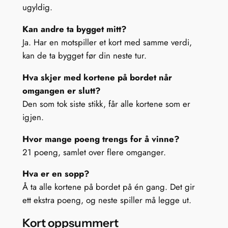
ugyldig.
Kan andre ta bygget mitt?
Ja. Har en motspiller et kort med samme verdi,
kan de ta bygget før din neste tur.
Hva skjer med kortene på bordet når
omgangen er slutt?
Den som tok siste stikk, får alle kortene som er
igjen.
Hvor mange poeng trengs for å vinne?
21 poeng, samlet over flere omganger.
Hva er en sopp?
Å ta alle kortene på bordet på én gang. Det gir
ett ekstra poeng, og neste spiller må legge ut.
Kort oppsummert