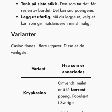
Tenk på siste stikk.
Den som tar det, får
resten av bordet. Det kan snu poengene.
Legg ut ufarlig.
Må du legge ut, velg et
kort som gir motstanderen minst mulig.
Varianter
Casino finnes i flere utgaver. Disse er de
vanligste:
Hva som er
Variant
annerledes
Omvendt: målet
er å få
færrest
Krypkasino
poeng. Populært
i Sverige