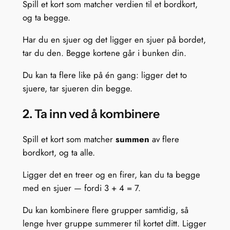
Spill et kort som matcher verdien til et bordkort,
og ta begge.
Har du en sjuer og det ligger en sjuer på bordet,
tar du den. Begge kortene går i bunken din.
Du kan ta flere like på én gang: ligger det to
sjuere, tar sjueren din begge.
2. Ta inn ved å kombinere
Spill et kort som matcher
summen
av flere
bordkort, og ta alle.
Ligger det en treer og en firer, kan du ta begge
med en sjuer — fordi 3 + 4 = 7.
Du kan kombinere flere grupper samtidig, så
lenge hver gruppe summerer til kortet ditt. Ligger