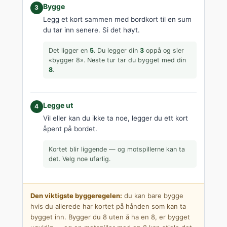
Bygge
3
Legg et kort sammen med bordkort til en sum
du tar inn senere. Si det høyt.
Det ligger en
5
. Du legger din
3
oppå og sier
«bygger 8». Neste tur tar du bygget med din
8
.
Legge ut
4
Vil eller kan du ikke ta noe, legger du ett kort
åpent på bordet.
Kortet blir liggende — og motspillerne kan ta
det. Velg noe ufarlig.
Den viktigste byggeregelen:
du kan bare bygge
hvis du allerede har kortet på hånden som kan ta
bygget inn. Bygger du 8 uten å ha en 8, er bygget