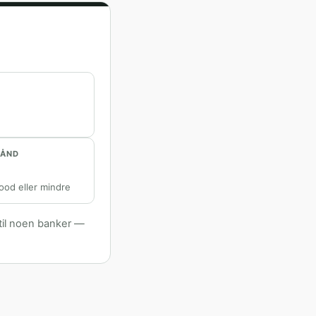
HÅND
od eller mindre
t til noen banker —