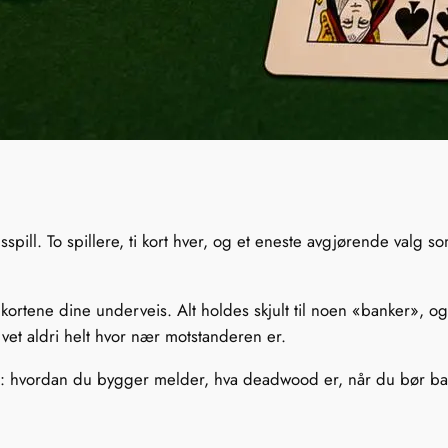
ill. To spillere, ti kort hver, og et eneste avgjørende valg so
 ut kortene dine underveis. Alt holdes skjult til noen «banker»
vet aldri helt hvor nær motstanderen er.
e: hvordan du bygger melder, hva deadwood er, når du bør ba