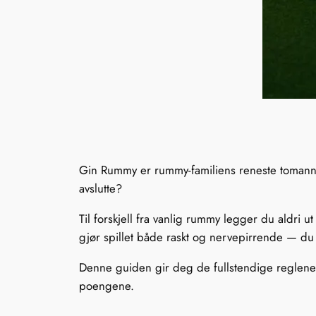
Gin Rummy er rummy-familiens reneste tomannssp
avslutte?
Til forskjell fra vanlig rummy legger du aldri
gjør spillet både raskt og nervepirrende — du 
Denne guiden gir deg de fullstendige reglen
poengene.