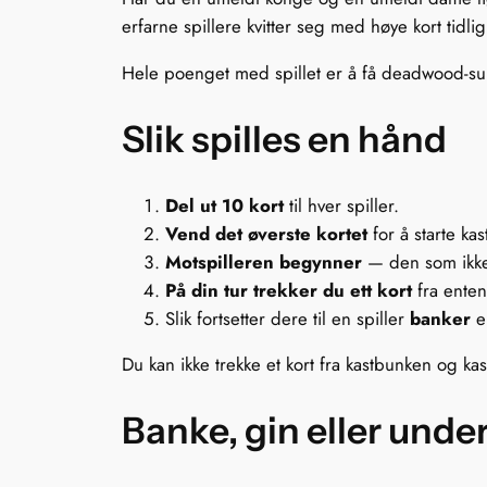
erfarne spillere kvitter seg med høye kort tidl
Hele poenget med spillet er å få deadwood-su
Slik spilles en hånd
Del ut 10 kort
til hver spiller.
Vend det øverste kortet
for å starte ka
Motspilleren begynner
— den som ikke 
På din tur trekker du ett kort
fra enten
Slik fortsetter dere til en spiller
banker
e
Du kan ikke trekke et kort fra kastbunken og ka
Banke, gin eller unde