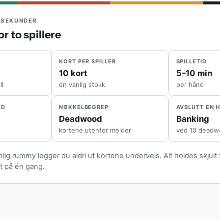
 SEKUNDER
or to spillere
KORT PER SPILLER
SPILLETID
10 kort
5–10 min
ll
én vanlig stokk
per hånd
ED
NØKKELBEGREP
AVSLUTT EN 
Deadwood
Banking
kortene utenfor melder
ved 10 deadwo
 vanlig rummy legger du aldri ut kortene underveis. Alt holdes skjul
lt på én gang.