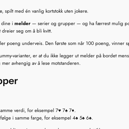
e, spilt med én vanlig kortstokk uten jokere.
 dine i
melder
— serier og grupper — og ha færrest mulig po
dreier seg om å bli kvitt.
mler poeng underveis. Den første som når 100 poeng, vinner spi
my-varianter, er at du ikke legger ut melder på bordet mens du s
og mer avhengig av å lese motstanderen.
pper
d samme verdi, for eksempel 7♥ 7♠ 7♦.
kkefølge i samme farge, for eksempel 4♠ 5♠ 6♠.