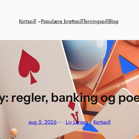
Kortspill
Populære brettspill
Terningspill
Blog
 regler, banking og poe
aug 5, 2026
—
Liv Larsen
in
Kortspill
by