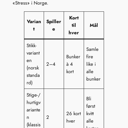
«Stress» i Norge.
Kort
Varian
Spiller
til
Mål
t
e
hver
Stikk-
Samle
variant
Bunker
fire
en
2–4
à 4
like i
(norsk
kort
alle
standa
bunker
rd)
Stige-/
Bli
hurtigv
først
ariante
26 kort
kvitt
n
2
hver
alle
(klassis