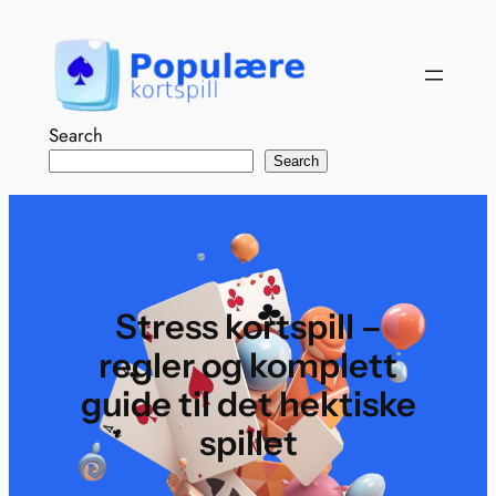
Hopp
til
innhold
Search
Search
Stress kortspill –
regler og komplett
guide til det hektiske
spillet