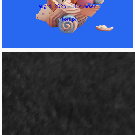
aug 4, 2026
—
Liv Larsen
by
in
Kortspill