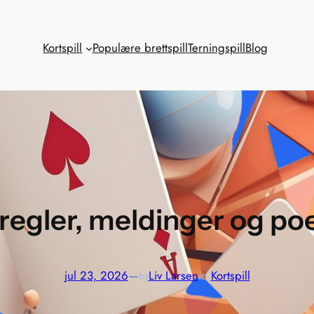
Kortspill
Populære brettspill
Terningspill
Blog
regler, meldinger og po
jul 23, 2026
—
Liv Larsen
in
Kortspill
by