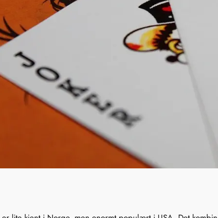
om er lite kjent i Norge, men enormt populært i USA. Det kombi