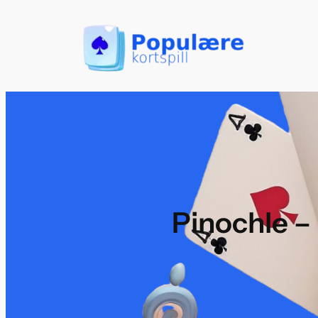
Hopp
til
innhold
Pinochle – 