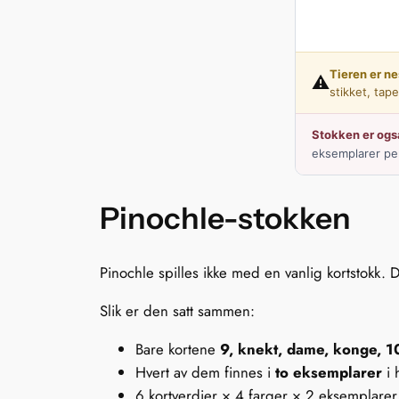
Tieren er ne
⚠
stikket, tap
Stokken er også
eksemplarer per
Pinochle-stokken
Pinochle spilles ikke med en vanlig kortstokk.
Slik er den satt sammen:
Bare kortene
9, knekt, dame, konge, 1
Hvert av dem finnes i
to eksemplarer
i 
6 kortverdier × 4 farger × 2 eksemplare