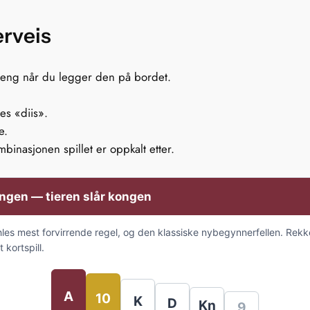
rveis
eng når du legger den på bordet.
les «diis».
e.
inasjonen spillet er oppkalt etter.
ngen — tieren slår kongen
hles mest forvirrende regel, og den klassiske nybegynnerfellen. Rekk
 kortspill.
A
10
K
D
Kn
9