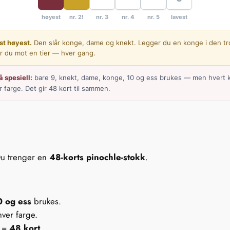
høyest
nr. 2!
nr. 3
nr. 4
nr. 5
lavest
st høyest.
Den slår konge, dame og knekt. Legger du en konge i den tr
er du mot en tier — hver gang.
 spesiell:
bare 9, knekt, dame, konge, 10 og ess brukes — men hvert k
 farge. Det gir 48 kort til sammen.
 Du trenger en
48-korts pinochle-stokk
.
0 og ess
brukes.
hver farge.
r =
48 kort
.