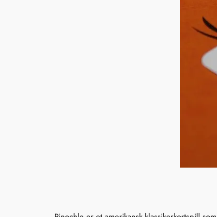
Pinochle er et amerikansk klassikerkortspill s