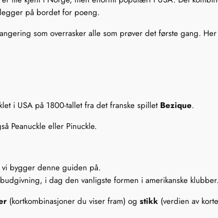
legger på bordet for poeng.
rtrangering som overrasker alle som prøver det første gang. H
iklet i USA på 1800-tallet fra det franske spillet
Bezique
.
gså Peanuckle eller Pinuckle.
 vi bygger denne guiden på.
udgivning, i dag den vanligste formen i amerikanske klubber
er
(kortkombinasjoner du viser fram) og
stikk
(verdien av kor