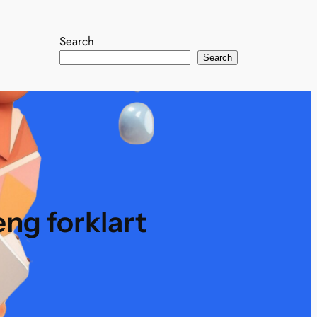
Search
Search
eng forklart