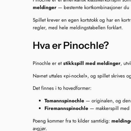
meldinger
— bestemte kortkombinasjoner du 
Spillet krever en egen kortstokk og har en ko
regler, med hele meldingstabellen forklart.
Hva er Pinochle?
Pinochle er et
stikkspill med meldinger
, utv
Navnet uttales «pi-nockel», og spillet skrives o
Det finnes i to hovedformer:
Tomannspinochle
— originalen, og den
Firemannspinochle
— makkerspill med b
Poeng kommer fra to kilder samtidig:
melding
avgjør.