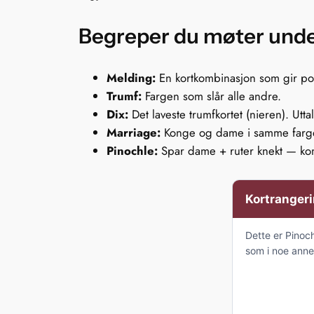
Begreper du møter unde
Melding:
En kortkombinasjon som gir po
Trumf:
Fargen som slår alle andre.
Dix:
Det laveste trumfkortet (nieren). Utta
Marriage:
Konge og dame i samme farg
Pinochle:
Spar dame + ruter knekt — komb
Kortrangeri
Dette er Pinoc
som i noe annet