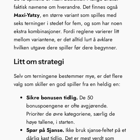
faktisk navnene om hverandre. Det finnes også
Maxi-Yatzy
, en større variant som spilles med
seks terninger i stedet for fem, og som har noen
ekstra kombinasjoner. Fordi reglene varierer litt
mellom variantene, er det alltid lurt å avklare
hvilken utgave dere spiller før dere begynner.
Litt om strategi
Selv om terningene bestemmer mye, er det flere
valg som skiller en god spiller fra en heldig en:
Sikre bonusen tidlig.
De 50
bonuspoengene er ofte avgjørende.
Prioriter de øvre kategoriene, særlig de
høye tallene, i starten.
Spar på Sjanse.
Ikke bruk sjanse-feltet på et
dårlig kast tidlig. Det er mest verdt som