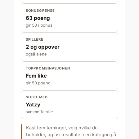
BONUSGRENSE
63 poeng
gir 50 i bonus
SPILLERE
2 og oppover
også alene
TOPPKOMBINASJONEN
Fem like
gir 50 poeng
SLEKT MED
Yatzy
samme familie
Kast fem terninger, velg hvilke du
beholder, og før resultatet i en kategori på