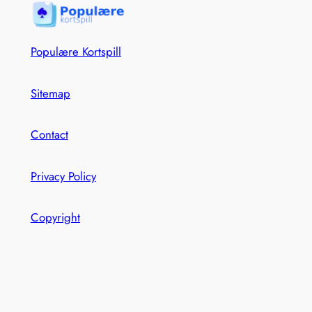
Populære Kortspill
Sitemap
Contact
Privacy Policy
Copyright