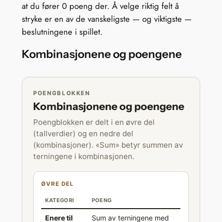
at du fører 0 poeng der. Å velge riktig felt å
stryke er en av de vanskeligste — og viktigste —
beslutningene i spillet.
Kombinasjonene og poengene
POENGBLOKKEN
Kombinasjonene og poengene
Poengblokken er delt i en øvre del
(tallverdier) og en nedre del
(kombinasjoner). «Sum» betyr summen av
terningene i kombinasjonen.
ØVRE DEL
KATEGORI
POENG
Enere til
Sum av terningene med