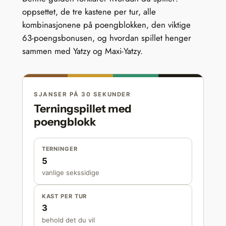
oppsettet, de tre kastene per tur, alle
kombinasjonene på poengblokken, den viktige
63-poengsbonusen, og hvordan spillet henger
sammen med Yatzy og Maxi-Yatzy.
SJANSER PÅ 30 SEKUNDER
Terningspillet med
poengblokk
TERNINGER
5
vanlige sekssidige
KAST PER TUR
3
behold det du vil