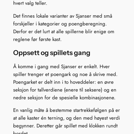
hvert valg teller.
Det finnes lokale varianter av Sjanser med små
forskjeller i kategorier og poengberegning.
Derfor er det lurt at alle spillerne blir enige om
reglene før første kast.
Oppsett og spillets gang
Å komme i gang med Sjanser er enkelt. Hver
spiller trenger et poengark og noe å skrive med.
Poengarket er delt inn i to hoveddeler: en øvre
seksjon for tallverdiene (enere til seksere) og en
nedre seksjon for de spesielle kombinasjonene.
En vanlig måte å bestemme startrekkefølgen på er
at alle kaster én terning, og den med høyest verdi
begynner. Deretter går spillet med klokken rundt
bordet.