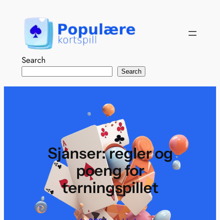
Hopp
til
innhold
Search
Search
Sjanser: regler og
poeng for
terningspillet